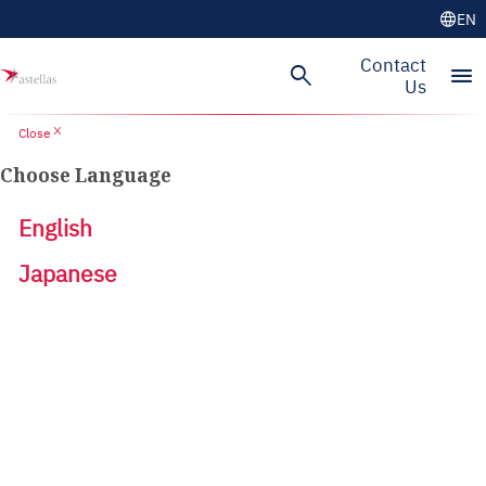
language
EN
Contact
search
menu
Us
close
Close
Choose Language
English
Japanese