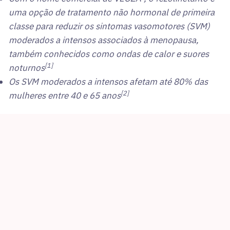
uma opção de tratamento não hormonal de primeira
classe para reduzir os sintomas vasomotores (SVM)
moderados a intensos associados à menopausa,
também conhecidos como ondas de calor e suores
[1]
noturnos
Os SVM moderados a intensos afetam até 80% das
[2]
mulheres entre 40 e 65 anos
São Paulo, 22 de junho de 2026
– A Anvisa – Agência
Nacional de Vigilância Sanitária – acaba de aprovar
fezolinetanto, uma terapia não hormonal para o
tratamento de sintomas vasomotores moderados a
intensos (SVM) associados à menopausa1. Com o nome
®
comercial de VEOZA
, da Astellas Farma, a aprovação é
baseada nos resultados do programa BRIGHT SKY™, que
incluiu três ensaios clínicos de Fase 3 que inscreveram